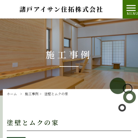
諸戸アイサン住拓株式会社
MEN
施工事例
ホーム
>
施工事例
>
塗壁とムクの家
塗壁とムクの家